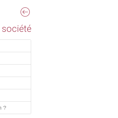
 société
n ?