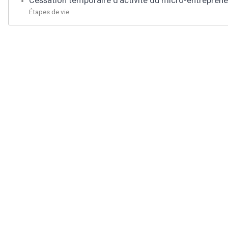
Cessation temporaire d'activité du micro-entreprene
Étapes de vie