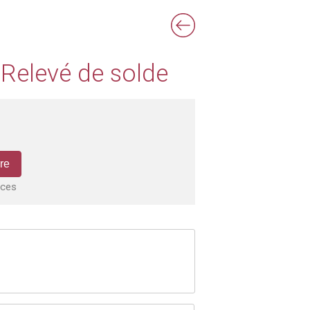
- Relevé de solde
re
nces