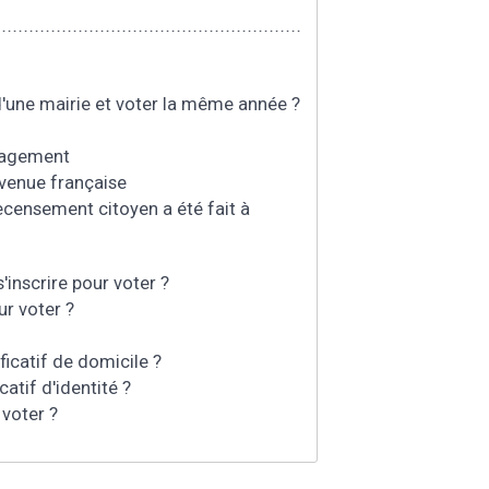
e d'une mairie et voter la même année ?
énagement
devenue française
 recensement citoyen a été fait à
s'inscrire pour voter ?
ur voter ?
tificatif de domicile ?
icatif d'identité ?
 voter ?