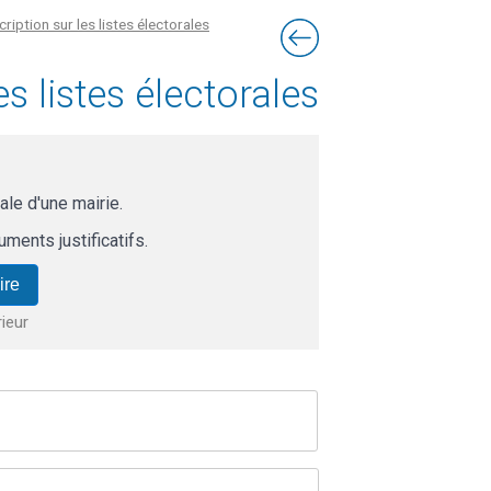
iption sur les listes électorales
s listes électorales
rale d'une mairie.
ments justificatifs.
ire
rieur