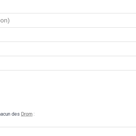
ion)
chacun des
Drom
: