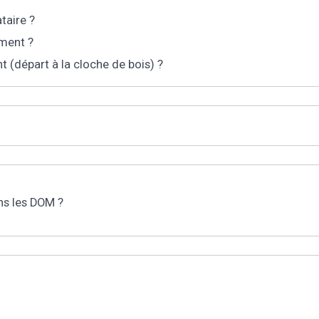
ataire ?
ement ?
 (départ à la cloche de bois) ?
ns les DOM ?