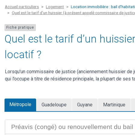
Accueil particuliers
Logement
Location immobilière : bail d’habitat
Quel est le tarif d’un huissier (à présent appelé commissaire de justice)
Fiche pratique
Quel est le tarif d’un huissi
locatif ?
Lorsqu'un commissaire de justice (anciennement huissier de just
qui l’occupe à titre de résidence principale, la plupart de ses
Métropole
Guadeloupe
Guyane
Martinique
Préavis (congé) ou renouvellement du bail