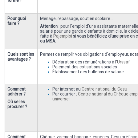
forme ?
Pour quoi
Ménage, repassage, soutien scolaire...
faire ?
Attention
: pour l'emploi d'une assistante maternell
salarié pour une garde d'enfants à domicile, la décla
faite à
Pajemploi
si vous bénéficiez d'une prise en 
ou MSA.
Quels sont les
Permet de remplir vos obligations d'employeur, not
avantages ?
Déclaration des rémunérations à l'
Urssaf
Paiement des cotisations sociales
Établissement des bulletins de salaire
Comment
Par internet au
Centre national du Cesu
adhérer ?
Par courrier :
Centre national du Chèque empl
universel
Où se les
procurer ?
Comment
Chèque, virement bancaire, espèces, Cesu préfinan